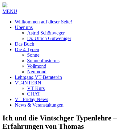
MENU
Willkommen auf dieser Seite!
Über uns
Astrid Schönweger
Dr. Ulrich Gutweniger
Das Buch
Die 4 Typen
Sonne
Sonnenfinsternis
Vollmond
Neumond
Lehrgang VT-Berater/in
VT-INTERN
VT-Kurs
CHAT
VT Friday News
News & Veranstaltungen
Ich und die Vintschger Typenlehre –
Erfahrungen von Thomas