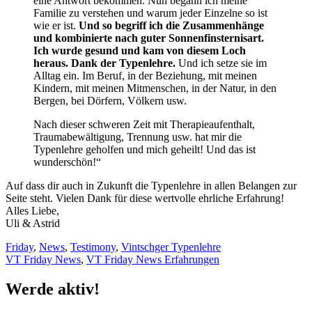
eine Antwort bekommen. Nun begann ich meine
Familie zu verstehen und warum jeder Einzelne so ist
wie er ist.
Und so begriff ich die Zusammenhänge
und kombinierte nach guter Sonnenfinsternisart.
Ich wurde gesund und kam von diesem Loch
heraus. Dank der Typenlehre.
Und ich setze sie im
Alltag ein. Im Beruf, in der Beziehung, mit meinen
Kindern, mit meinen Mitmenschen, in der Natur, in den
Bergen, bei Dörfern, Völkern usw.
Nach dieser schweren Zeit mit Therapieaufenthalt,
Traumabewältigung, Trennung usw. hat mir die
Typenlehre geholfen und mich geheilt! Und das ist
wunderschön!“
Auf dass dir auch in Zukunft die Typenlehre in allen Belangen zur
Seite steht. Vielen Dank für diese wertvolle ehrliche Erfahrung!
Alles Liebe,
Uli & Astrid
Friday
,
News
,
Testimony
,
Vintschger Typenlehre
VT Friday News
,
VT Friday News Erfahrungen
Werde aktiv!