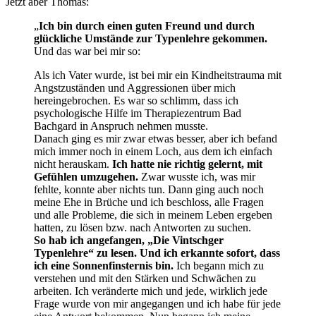
Jetzt aber Thomas:
„
Ich bin durch einen guten Freund und durch
glückliche Umstände zur Typenlehre gekommen.
Und das war bei mir so:
Als ich Vater wurde, ist bei mir ein Kindheitstrauma mit
Angstzuständen und Aggressionen über mich
hereingebrochen. Es war so schlimm, dass ich
psychologische Hilfe im Therapiezentrum Bad
Bachgard in Anspruch nehmen musste.
Danach ging es mir zwar etwas besser, aber ich befand
mich immer noch in einem Loch, aus dem ich einfach
nicht herauskam.
Ich hatte nie richtig gelernt, mit
Gefühlen umzugehen.
Zwar wusste ich, was mir
fehlte, konnte aber nichts tun. Dann ging auch noch
meine Ehe in Brüche und ich beschloss, alle Fragen
und alle Probleme, die sich in meinem Leben ergeben
hatten, zu lösen bzw. nach Antworten zu suchen.
So hab ich angefangen, „Die Vintschger
Typenlehre“ zu lesen. Und ich erkannte sofort, dass
ich eine Sonnenfinsternis bin.
Ich begann mich zu
verstehen und mit den Stärken und Schwächen zu
arbeiten. Ich veränderte mich und jede, wirklich jede
Frage wurde von mir angegangen und ich habe für jede