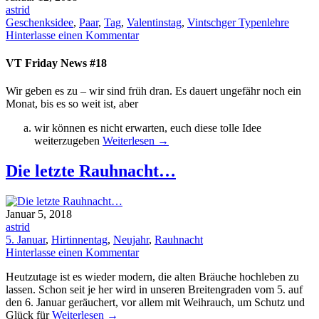
astrid
Geschenksidee
,
Paar
,
Tag
,
Valentinstag
,
Vintschger Typenlehre
Hinterlasse einen Kommentar
VT Friday News #18
Wir geben es zu – wir sind früh dran. Es dauert ungefähr noch ein
Monat, bis es so weit ist, aber
wir können es nicht erwarten, euch diese tolle Idee
weiterzugeben
Weiterlesen
→
Die letzte Rauhnacht…
Januar 5, 2018
astrid
5. Januar
,
Hirtinnentag
,
Neujahr
,
Rauhnacht
Hinterlasse einen Kommentar
Heutzutage ist es wieder modern, die alten Bräuche hochleben zu
lassen. Schon seit je her wird in unseren Breitengraden vom 5. auf
den 6. Januar geräuchert, vor allem mit Weihrauch, um Schutz und
Glück für
Weiterlesen
→