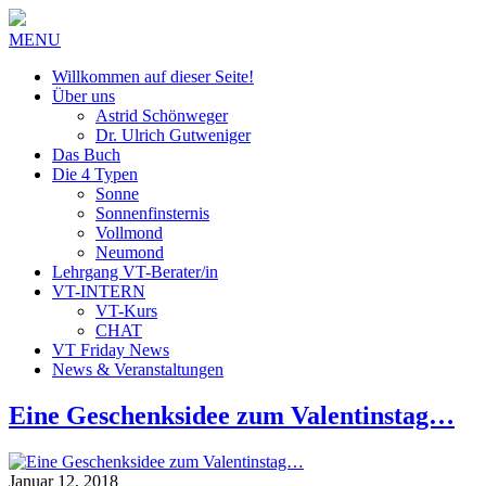
MENU
Willkommen auf dieser Seite!
Über uns
Astrid Schönweger
Dr. Ulrich Gutweniger
Das Buch
Die 4 Typen
Sonne
Sonnenfinsternis
Vollmond
Neumond
Lehrgang VT-Berater/in
VT-INTERN
VT-Kurs
CHAT
VT Friday News
News & Veranstaltungen
Eine Geschenksidee zum Valentinstag…
Januar 12, 2018