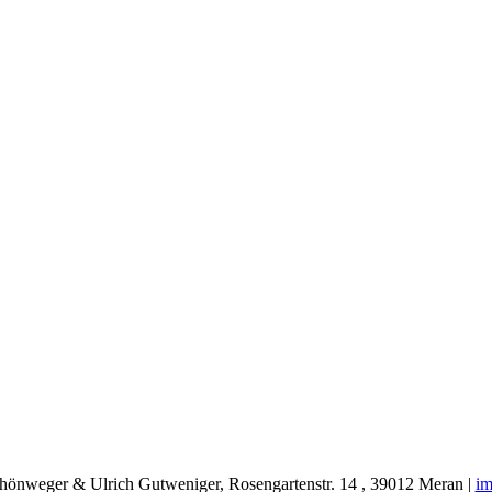
chönweger & Ulrich Gutweniger, Rosengartenstr. 14 , 39012 Meran |
i