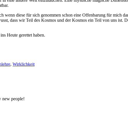
ief in eine andere Welt einzutauchen: Eine mystische magische Dimensi
htbar.
ch wenn diese für sich genommen schon eine Offenbarung für mich darstel
wusst, dass wir Teil des Kosmos und der Kosmos ein Teil von uns ist. D
ins Heute gerettet haben.
nlehre
,
Wirklichkeit
w new people!