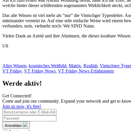
Als ich zum ersten Mal Astrids Wohnung betrat, hatte ich die Ehre, t
welche hinter dieser schillernden sogenannten Wirklichkeit steckt, sic
Das alte Wissen ist viel mehr als “nur” die Vintschger Typenlehre. Au
miteinander vernetzt ist. Auf eine sehr einfache Weise wird einem be
verbunden, nein, vielmehr noch: Wir SIND Natur.
Vielen Dank an Astrid und ihre Ahninnen, die dieses kostbare Wissen 
Uli
Altes Wissen
,
kosmisches Weltbild
,
Matrix
,
Realität
,
Vintschger Type
VT Friday
,
VT Friday News
,
VT Friday News Erfahrungen
Werde aktiv!
Get Connected!
Come and join our community. Expand your network and get to kno
Join us now, it's free!
Anmelden