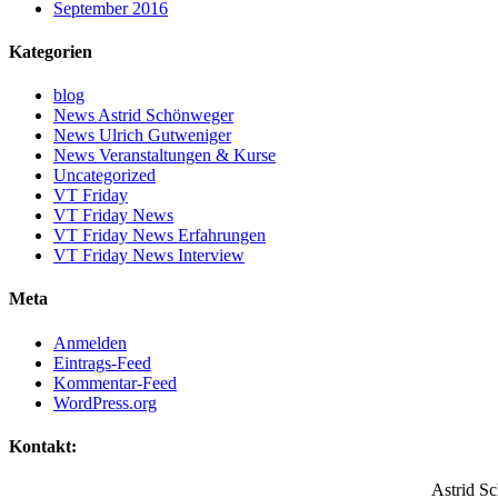
September 2016
Kategorien
blog
News Astrid Schönweger
News Ulrich Gutweniger
News Veranstaltungen & Kurse
Uncategorized
VT Friday
VT Friday News
VT Friday News Erfahrungen
VT Friday News Interview
Meta
Anmelden
Eintrags-Feed
Kommentar-Feed
WordPress.org
Kontakt:
Astrid S