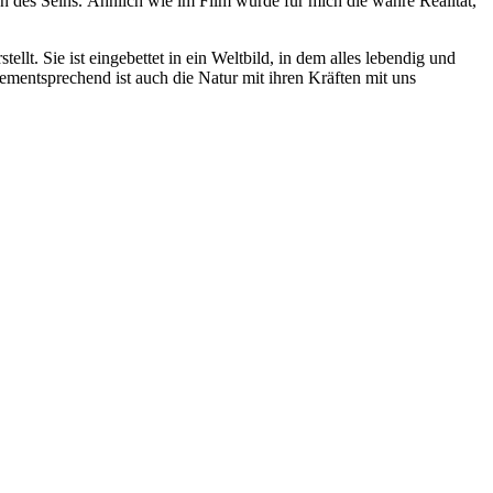
on des Seins. Ähnlich wie im Film wurde für mich die wahre Realität,
lt. Sie ist eingebettet in ein Weltbild, in dem alles lebendig und
ementsprechend ist auch die Natur mit ihren Kräften mit uns