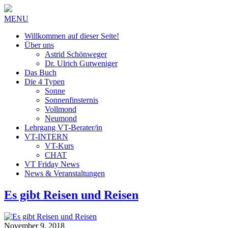
MENU
Willkommen auf dieser Seite!
Über uns
Astrid Schönweger
Dr. Ulrich Gutweniger
Das Buch
Die 4 Typen
Sonne
Sonnenfinsternis
Vollmond
Neumond
Lehrgang VT-Berater/in
VT-INTERN
VT-Kurs
CHAT
VT Friday News
News & Veranstaltungen
Es gibt Reisen und Reisen
November 9, 2018