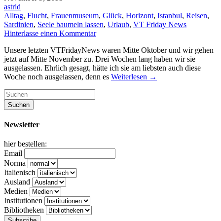
astrid
Alltag
,
Flucht
,
Frauenmuseum
,
Glück
,
Horizont
,
Istanbul
,
Reisen
,
Sardinien
,
Seele baumeln lassen
,
Urlaub
,
VT Friday News
Hinterlasse einen Kommentar
Unsere letzten VTFridayNews waren Mitte Oktober und wir gehen
jetzt auf Mitte November zu. Drei Wochen lang haben wir sie
ausgelassen. Ehrlich gesagt, hätte ich sie am liebsten auch diese
Woche noch ausgelassen, denn es
Weiterlesen
→
Newsletter
hier bestellen:
Email
Norma
Italienisch
Ausland
Medien
Institutionen
Bibliotheken