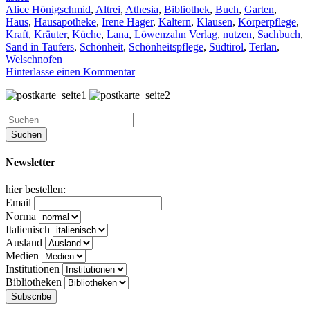
Alice Hönigschmid
,
Altrei
,
Athesia
,
Bibliothek
,
Buch
,
Garten
,
Haus
,
Hausapotheke
,
Irene Hager
,
Kaltern
,
Klausen
,
Körperpflege
,
Kraft
,
Kräuter
,
Küche
,
Lana
,
Löwenzahn Verlag
,
nutzen
,
Sachbuch
,
Sand in Taufers
,
Schönheit
,
Schönheitspflege
,
Südtirol
,
Terlan
,
Welschnofen
Hinterlasse einen Kommentar
Newsletter
hier bestellen:
Email
Norma
Italienisch
Ausland
Medien
Institutionen
Bibliotheken