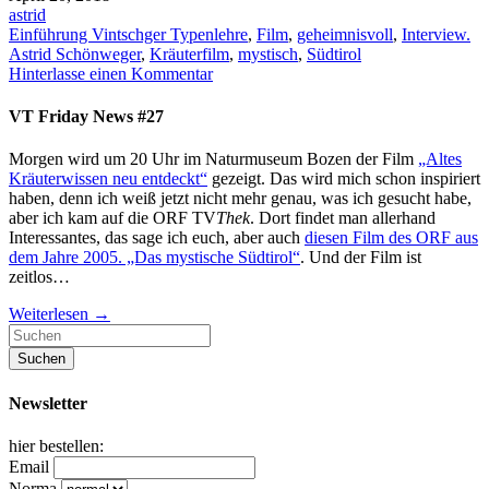
astrid
Einführung Vintschger Typenlehre
,
Film
,
geheimnisvoll
,
Interview.
Astrid Schönweger
,
Kräuterfilm
,
mystisch
,
Südtirol
Hinterlasse einen Kommentar
VT Friday News #27
Morgen wird um 20 Uhr im Naturmuseum Bozen der Film
„Altes
Kräuterwissen neu entdeckt“
gezeigt. Das wird mich schon inspiriert
haben, denn ich weiß jetzt nicht mehr genau, was ich gesucht habe,
aber ich kam auf die ORF TV
Thek
. Dort findet man allerhand
Interessantes, das sage ich euch, aber auch
diesen Film des ORF aus
dem Jahre 2005
. „Das mystische Südtirol“
. Und der Film ist
zeitlos…
Weiterlesen
→
Newsletter
hier bestellen:
Email
Norma