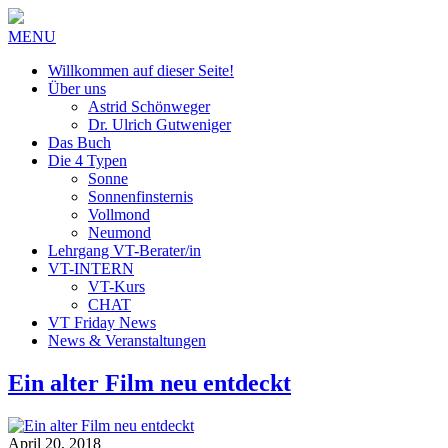
MENU
Willkommen auf dieser Seite!
Über uns
Astrid Schönweger
Dr. Ulrich Gutweniger
Das Buch
Die 4 Typen
Sonne
Sonnenfinsternis
Vollmond
Neumond
Lehrgang VT-Berater/in
VT-INTERN
VT-Kurs
CHAT
VT Friday News
News & Veranstaltungen
Ein alter Film neu entdeckt
April 20, 2018