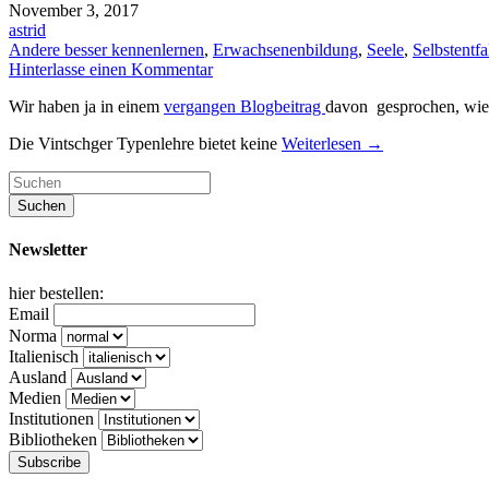
November 3, 2017
astrid
Andere besser kennenlernen
,
Erwachsenenbildung
,
Seele
,
Selbstentfa
Hinterlasse einen Kommentar
Wir haben ja in einem
vergangen Blogbeitrag
davon gesprochen, wie 
Die Vintschger Typenlehre bietet keine
Weiterlesen
→
Newsletter
hier bestellen:
Email
Norma
Italienisch
Ausland
Medien
Institutionen
Bibliotheken