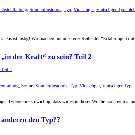
elbstentfaltung
,
Sonnenfinsternis
,
Typ
,
Vintschger
,
Vintschger Typenle
Das ist lustig! Wir machen mit unsererer Reihe der “Erfahrungen mit de
„in der Kraft“ zu sein? Teil 2
entfaltung
,
Sonne
,
Sonnenfinsternis
,
Typ
,
Vintschger
,
Vintschger Typen
hger Typenlehre so wichtig, dass wir es in dieser Woche noch einmal au
 anderen den Typ??