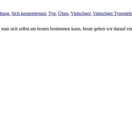
ltung
,
Sich kennenlernen
,
Typ
,
Üben
,
Vintschger
,
Vintschger Typenleh
man sich selbst am besten bestimmen kann, heute gehen wir darauf ein