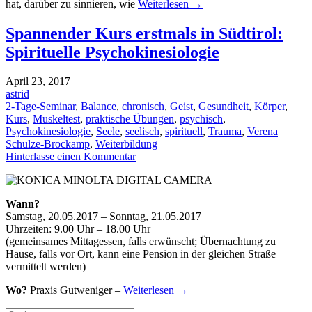
hat, darüber zu sinnieren, wie
Weiterlesen
→
Spannender Kurs erstmals in Südtirol:
Spirituelle Psychokinesiologie
April 23, 2017
astrid
2-Tage-Seminar
,
Balance
,
chronisch
,
Geist
,
Gesundheit
,
Körper
,
Kurs
,
Muskeltest
,
praktische Übungen
,
psychisch
,
Psychokinesiologie
,
Seele
,
seelisch
,
spirituell
,
Trauma
,
Verena
Schulze-Brockamp
,
Weiterbildung
Hinterlasse einen Kommentar
Wann?
Samstag, 20.05.2017 – Sonntag, 21.05.2017
Uhrzeiten: 9.00 Uhr – 18.00 Uhr
(gemeinsames Mittagessen, falls erwünscht; Übernachtung zu
Hause, falls vor Ort, kann eine Pension in der gleichen Straße
vermittelt werden)
Wo?
Praxis Gutweniger –
Weiterlesen
→