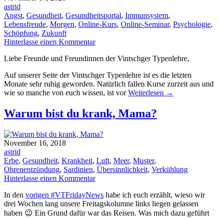
astrid
Angst
,
Gesundheit
,
Gesundheitsportal
,
Immunsystem
,
Lebensfreude
,
Morgen
,
Online-Kurs
,
Online-Seminar
,
Psychologie
,
Schöpfung
,
Zukunft
Hinterlasse einen Kommentar
Liebe Freunde und Freundinnen der Vintschger Typenlehre,
Auf unserer Seite der Vintschger Typenlehre ist es die letzten
Monate sehr ruhig geworden. Natürlich fallen Kurse zurzeit aus und
wie so manche von euch wissen, ist vor
Weiterlesen
→
Warum bist du krank, Mama?
November 16, 2018
astrid
Erbe
,
Gesundheit
,
Krankheit
,
Luft
,
Meer
,
Muster
,
Ohrenentzündung
,
Sardinien
,
Übersinnlichkeit
,
Verkühlung
Hinterlasse einen Kommentar
In den
vorigen #VTFridayNews
habe ich euch erzählt, wieso wir
drei Wochen lang unsere Freitagskolumne links liegen gelassen
haben 😉 Ein Grund dafür war das Reisen. Was mich dazu geführt